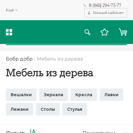
8 (865) 294-73-77
Мы используем файлы cookie и другие подобные технологии
Ещё
для получения данных с целью сбора статистики, повышения
Личный кабинет
качества рекомендаций и предоставления вам возможности
персонализированного просмотра.
Подробнее
Принять
Бобр добр
-
Мебель из дерева
Мебель из дерева
Вешалки
Зеркала
Кресла
Лавки
Лежаки
Столы
Стулья