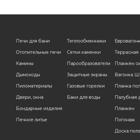
Печи для бани
Теплообменники
Евровагон
Отопительные печи
Сетки каменки
Террасная
и
Камины
Парообразователи
Планкен с
Дымоходы
Защитные экраны
Вагонка Ш
Пиломатериалы
Газовые горелки
Планка по
Двери, окна
Баки для воды
Палубная 
Бондарные изделия
Планкен
Печное литье
Погонаж
Доска пол