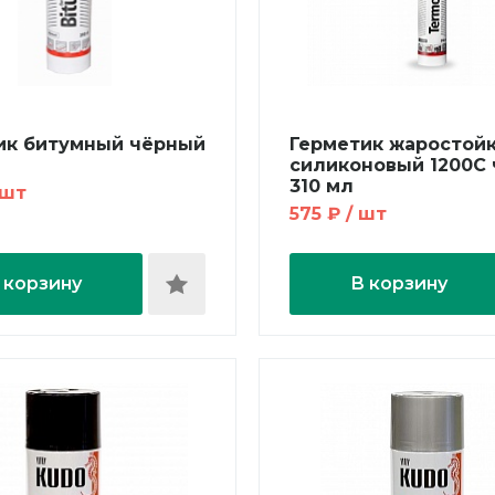
ик битумный чёрный
Герметик жаростой
силиконовый 1200С
310 мл
 шт
575 ₽ / шт
 корзину
В корзину