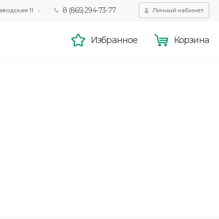
8 (865) 294-73-77
аводская 11
Личный кабинет
татистики,
Принять
смотра.
Подробнее
Избранное
Корзина