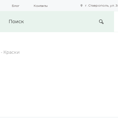
г. Ставрополь, ул. З
Блог
Контакты
подобные технологии для получения данных с целью сбора с
предоставления вам возможности персонализированного про
-
Краски