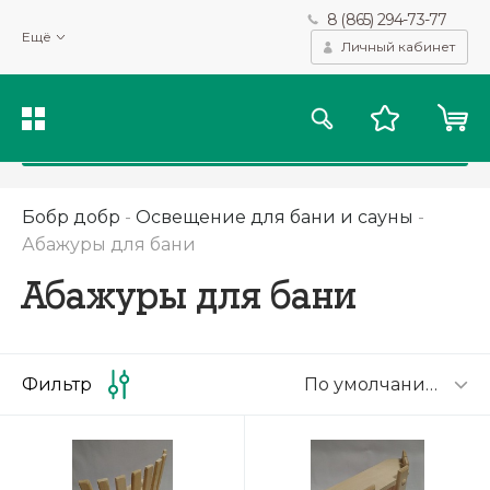
8 (865) 294-73-77
Мы используем файлы cookie и другие подобные технологии
Ещё
для получения данных с целью сбора статистики, повышения
Личный кабинет
качества рекомендаций и предоставления вам возможности
персонализированного просмотра.
Подробнее
Принять
Бобр добр
-
Освещение для бани и сауны
-
Абажуры для бани
Абажуры для бани
По умолчанию
Фильтр