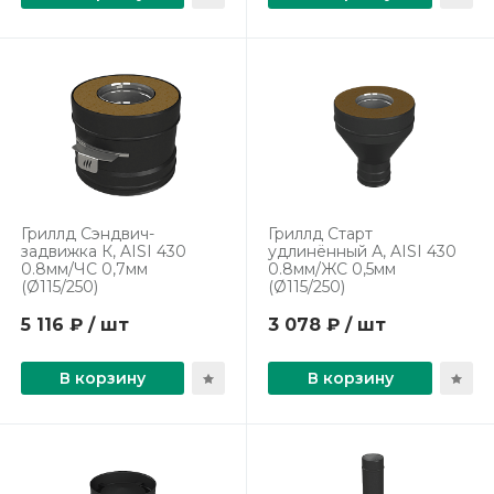
Гриллд Сэндвич-
Гриллд Старт
задвижка К, AISI 430
удлинённый А, AISI 430
0.8мм/ЧС 0,7мм
0.8мм/ЖС 0,5мм
(Ø115/250)
(Ø115/250)
5 116 ₽ / шт
3 078 ₽ / шт
В корзину
В корзину