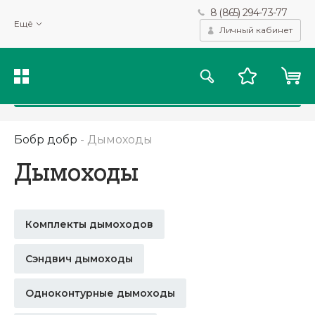
8 (865) 294-73-77
Мы используем файлы cookie и другие подобные технологии
Ещё
для получения данных с целью сбора статистики, повышения
Личный кабинет
качества рекомендаций и предоставления вам возможности
персонализированного просмотра.
Подробнее
Принять
Бобр добр
-
Дымоходы
Дымоходы
Комплекты дымоходов
Сэндвич дымоходы
Одноконтурные дымоходы