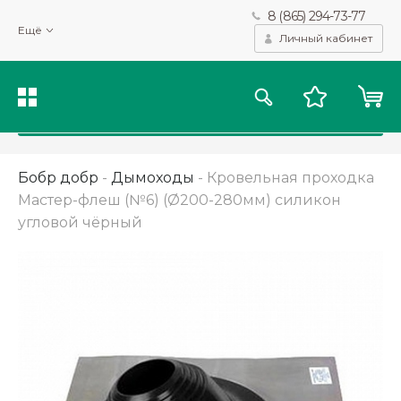
8 (865) 294-73-77
Мы используем файлы cookie и другие подобные технологии
Ещё
для получения данных с целью сбора статистики, повышения
Личный кабинет
качества рекомендаций и предоставления вам возможности
персонализированного просмотра.
Подробнее
Принять
Бобр добр
-
Дымоходы
-
Кровельная проходка
Мастер-флеш (№6) (Ø200-280мм) силикон
угловой чёрный