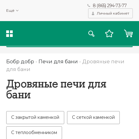
8 (865) 294-73-77
Мы используем файлы cookie и другие подобные технологии
Ещё
для получения данных с целью сбора статистики, повышения
Личный кабинет
качества рекомендаций и предоставления вам возможности
персонализированного просмотра.
Подробнее
Принять
Бобр добр
-
Печи для бани
-
Дровяные печи
для бани
Дровяные печи для
бани
С закрытой каменкой
С сеткой каменкой
С теплообменником