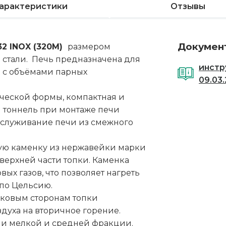
арактеристики
Отзывы
Докумен
32 INOX (320М)
размером
 стали. Печь предназначена для
инстр
и с объёмами парных
09.03
ческой формы, компактная и
 тоннель при монтаже печи
обслуживание печи из смежного
тую каменку из нержавейки марки
верхней части топки. Каменка
ых газов, что позволяет нагреть
 по Цельсию.
оковым сторонам топки
духа на вторичное горение.
ани мелкой и средней фракции.