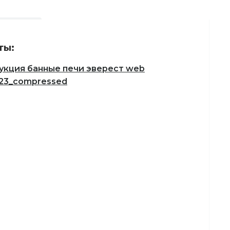
ты:
укция банные печи эверест web
.23_compressed