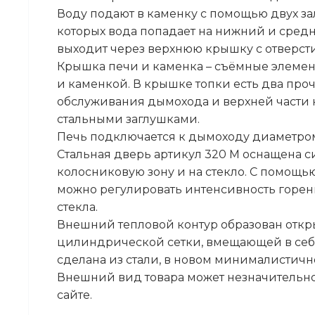
Воду подают в каменку с помощью двух з
которых вода попадает на нижний и сред
выходит через верхнюю крышку с отверст
Крышка печи и каменка – съёмные элемент
и каменкой. В крышке топки есть два про
обслуживания дымохода и верхней части 
стальными заглушками.
Печь подключается к дымоходу диаметром
Стальная дверь артикул 320 М оснащена с
колосниковую зону и на стекло. С помощ
можно регулировать интенсивность горен
стекла.
Внешний тепловой контур образован откр
цилиндрической сетки, вмещающей в себя
сделана из стали, в новом минималистич
Внешний вид товара может незначительно
сайте.