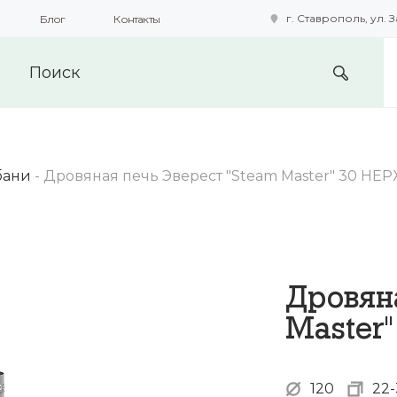
г. Ставрополь, ул. З
Блог
Контакты
подобные технологии для получения данных с целью сбора с
предоставления вам возможности персонализированного про
бани
-
Дровяная печь Эверест "Steam Master" 30 НЕР
Дровян
Master"
120
22-