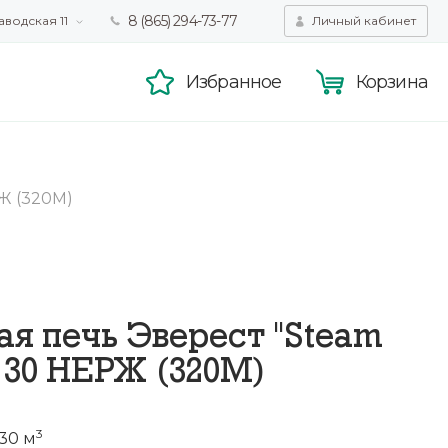
8 (865) 294-73-77
аводская 11
Личный кабинет
татистики,
Принять
смотра.
Подробнее
Избранное
Корзина
Ж (320М)
ая печь Эверест "Steam
 30 НЕРЖ (320М)
3
30 м