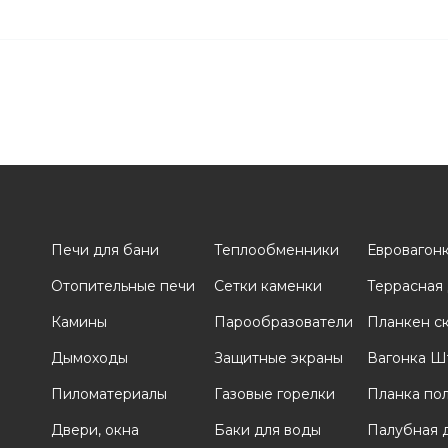
Печи для бани
Теплообменники
Евровагон
Отопительные печи
Сетки каменки
Террасная
и
Камины
Парообразователи
Планкен с
Дымоходы
Защитные экраны
Вагонка Ш
Пиломатериалы
Газовые горелки
Планка по
Двери, окна
Баки для воды
Палубная 