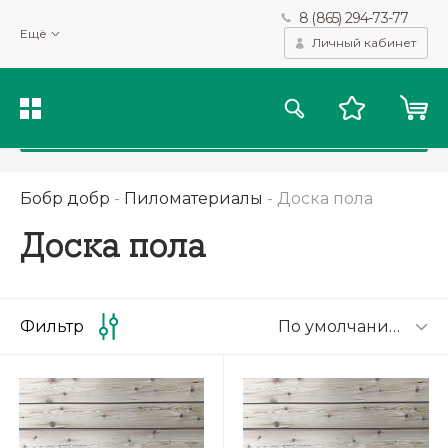
8 (865) 294-73-77
Мы используем файлы cookie и другие подобные технологии
Ещё
для получения данных с целью сбора статистики, повышения
Личный кабинет
качества рекомендаций и предоставления вам возможности
персонализированного просмотра.
Подробнее
Принять
Бобр добр
-
Пиломатериалы
-
Доска пола
Доска пола
По умолчанию
Фильтр