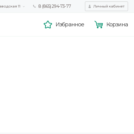
8 (865) 294-73-77
аводская 11
Личный кабинет
татистики,
Принять
смотра.
Подробнее
Избранное
Корзина