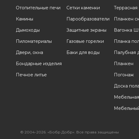
Отопительные печи
Сетки каменки
Террасная
и
Камины
Парообразователи
Планкен с
Дымоходы
Защитные экраны
Вагонка Ш
Пиломатериалы
Газовые горелки
Планка по
Двери, окна
Баки для воды
Палубная 
Бондарные изделия
Планкен
Печное литье
Погонаж
Доска пол
Мебельная
Мебельный
© 2004-2026. «Бобр Добр». Все права защищены