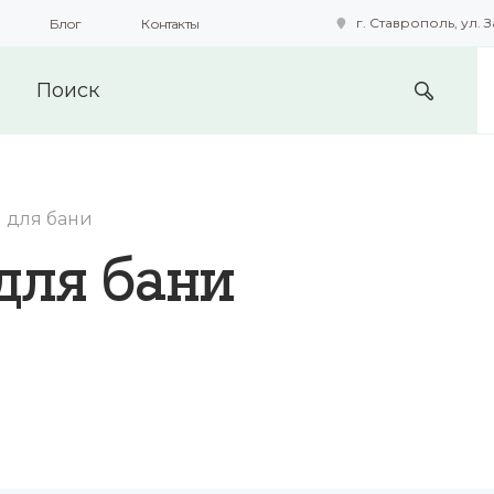
г. Ставрополь, ул. З
Блог
Контакты
подобные технологии для получения данных с целью сбора с
предоставления вам возможности персонализированного про
ы для бани
для бани