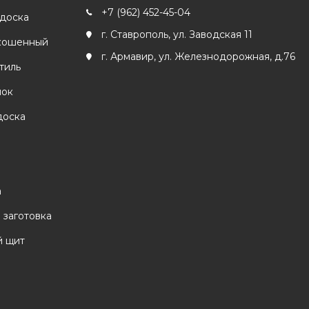
+7 (962) 452-45-04
 доска
г. Ставрополь, ул. Заводская 11
кошенный
г. Армавир, ул. Железнодорожная, д.76
тиль
лок
доска
а
 заготовка
 щит