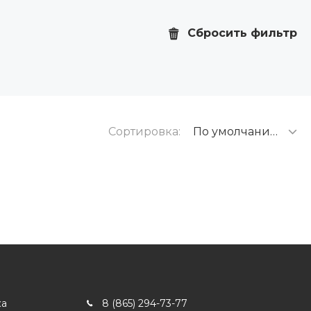
Сбросить фильтр
Сортировка:
По умолчанию
ка
8 (865) 294-73-77