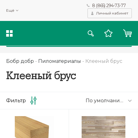
8 (865) 294-73-77
Мы используем файлы cookie и другие подобные технологии
Ещё
для получения данных с целью сбора статистики, повышения
Личный кабинет
качества рекомендаций и предоставления вам возможности
персонализированного просмотра.
Подробнее
Принять
Бобр добр
-
Пиломатериалы
-
Клееный брус
Клееный брус
По умолчанию
Фильтр