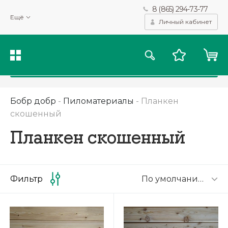
8 (865) 294-73-77
Мы используем файлы cookie и другие подобные технологии
Ещё
для получения данных с целью сбора статистики, повышения
Личный кабинет
качества рекомендаций и предоставления вам возможности
персонализированного просмотра.
Подробнее
Принять
Бобр добр
-
Пиломатериалы
-
Планкен
скошенный
Планкен скошенный
По умолчанию
Фильтр