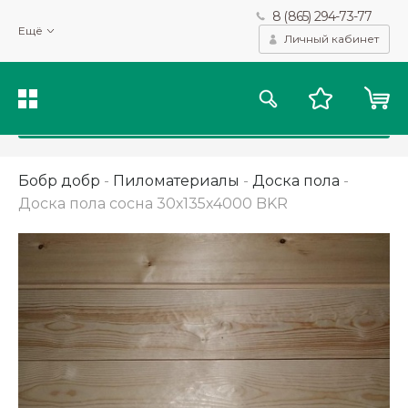
8 (865) 294-73-77
Мы используем файлы cookie и другие подобные технологии
Ещё
для получения данных с целью сбора статистики, повышения
Личный кабинет
качества рекомендаций и предоставления вам возможности
персонализированного просмотра.
Подробнее
Принять
Бобр добр
-
Пиломатериалы
-
Доска пола
-
Доска пола сосна 30х135х4000 BKR