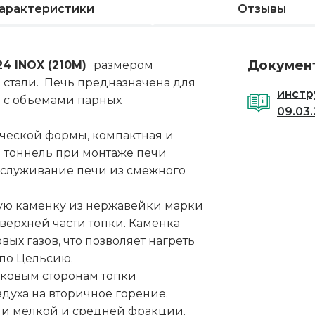
арактеристики
Отзывы
Докумен
24 INOX (210М)
размером
 стали. Печь предназначена для
инстр
и с объёмами парных
09.03
ческой формы, компактная и
 тоннель при монтаже печи
обслуживание печи из смежного
тую каменку из нержавейки марки
верхней части топки. Каменка
ых газов, что позволяет нагреть
 по Цельсию.
оковым сторонам топки
духа на вторичное горение.
ани мелкой и средней фракции.