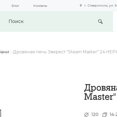
г. Ставрополь, ул. З
Блог
Контакты
подобные технологии для получения данных с целью сбора с
предоставления вам возможности персонализированного про
бани
-
Дровяная печь Эверест "Steam Master" 24 НЕР
Дровян
Master"
120
14-