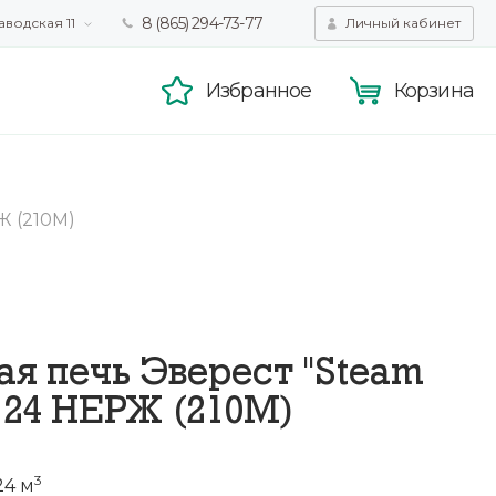
8 (865) 294-73-77
аводская 11
Личный кабинет
татистики,
Принять
смотра.
Подробнее
Избранное
Корзина
Ж (210М)
ая печь Эверест "Steam
 24 НЕРЖ (210М)
3
24 м