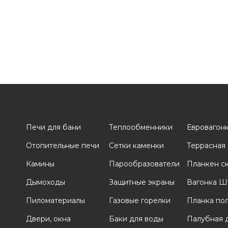
Печи для бани
Теплообменники
Евровагон
Отопительные печи
Сетки каменки
Террасная
и
Камины
Парообразователи
Планкен с
Дымоходы
Защитные экраны
Вагонка Ш
Пиломатериалы
Газовые горелки
Планка по
Двери, окна
Баки для воды
Палубная 