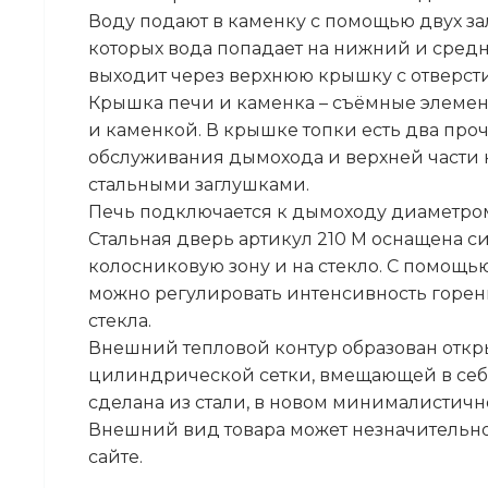
Воду подают в каменку с помощью двух з
которых вода попадает на нижний и сред
выходит через верхнюю крышку с отверст
Крышка печи и каменка – съёмные элемент
и каменкой. В крышке топки есть два про
обслуживания дымохода и верхней части 
стальными заглушками.
Печь подключается к дымоходу диаметром
Стальная дверь артикул 210 М оснащена с
колосниковую зону и на стекло. С помощ
можно регулировать интенсивность горен
стекла.
Внешний тепловой контур образован откр
цилиндрической сетки, вмещающей в себя
сделана из стали, в новом минималистич
Внешний вид товара может незначительно
сайте.