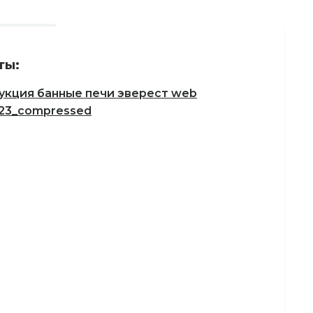
ты:
укция банные печи эверест web
.23_compressed