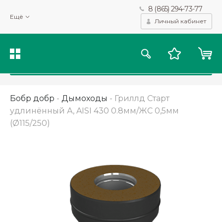
8 (865) 294-73-77
Мы используем файлы cookie и другие подобные технологии
Ещё
для получения данных с целью сбора статистики, повышения
Личный кабинет
качества рекомендаций и предоставления вам возможности
персонализированного просмотра.
Подробнее
Принять
Бобр добр
-
Дымоходы
-
Гриллд Старт
удлинённый А, AISI 430 0.8мм/ЖС 0,5мм
(Ø115/250)