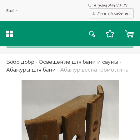
8 (865) 294-73-77
Мы используем файлы cookie и другие подобные технологии
Ещё
для получения данных с целью сбора статистики, повышения
Личный кабинет
качества рекомендаций и предоставления вам возможности
персонализированного просмотра.
Подробнее
Принять
Бобр добр
-
Освещение для бани и сауны
-
Абажуры для бани
-
Абажур весна термо липа