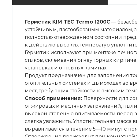
Герметик KIM TEC Termo 1200C
— безасбе
устойчивым, пастообразным материалом, 
полностью отвержденном состоянии предо
к действию высоких температур уплотните
Герметик используют при монтаже печног
стыков, склеивания огнеупорных кирпиче
установках и открытых каминах.
Продукт предназначен для заполнения тре
отопительных системах и дымоходах во в
мест, требующих стойкости к высоким тем
Способ применения:
Поверхности для с
от жировых и масляных загрязнений, пыли
высокой степенью впитываемости перед з
слегка увлажнить. Уплотнительная масса в
выравнивается в течение 5—10 минут с п
Отверждение происходит при комнатной т