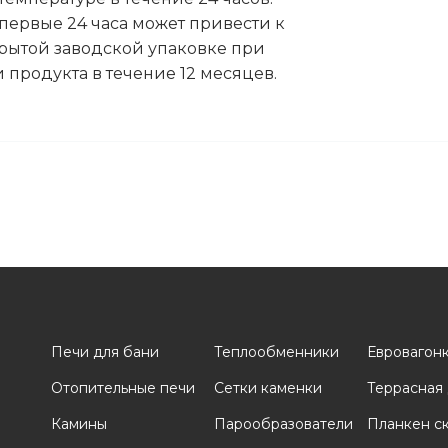
первые 24 часа может привести к
крытой заводской упаковке при
и продукта в течение 12 месяцев.
Печи для бани
Теплообменники
Евровагон
Отопительные печи
Сетки каменки
Террасная
и
Камины
Парообразователи
Планкен с