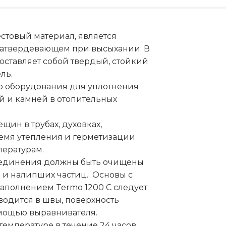
стовый материал, является
затвердевающем при высыхании. В
ставляет собой твердый, стойкий
ль.
о оборудования для уплотнения
й и камней в отопительных
щин в трубах, духовках,
ремя утепления и герметизации
пературам.
оединения должны быть очищены
 и налипших частиц. Основы с
аполнением Termo 1200 С следует
водится в швы, поверхность
омощью выравнивателя.
емпературе в течение 24 часов.