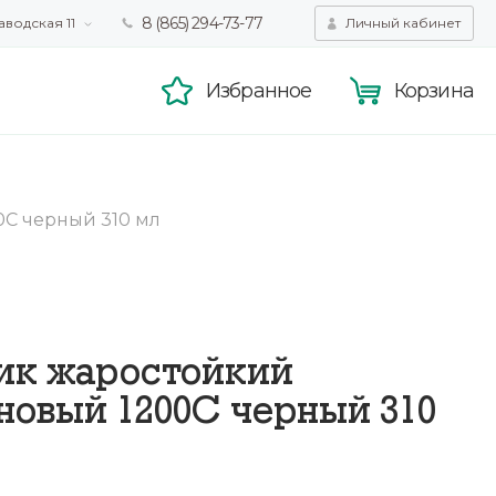
8 (865) 294-73-77
аводская 11
Личный кабинет
татистики,
Принять
смотра.
Подробнее
Избранное
Корзина
С черный 310 мл
ик жаростойкий
новый 1200С черный 310