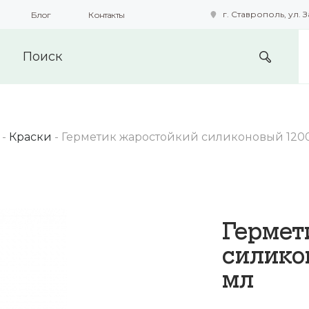
г. Ставрополь, ул. З
Блог
Контакты
подобные технологии для получения данных с целью сбора с
предоставления вам возможности персонализированного про
-
Краски
-
Герметик жаростойкий силиконовый 1200
Гермет
силико
мл