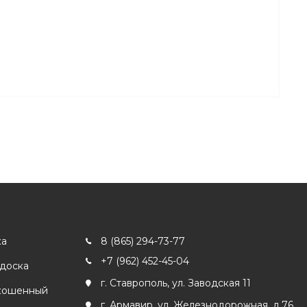
ка
8 (865) 294-73-77
+7 (962) 452-45-04
 доска
г. Ставрополь, ул. Заводская 11
кошенный
г. Армавир, ул. Железнодорожная, д.76