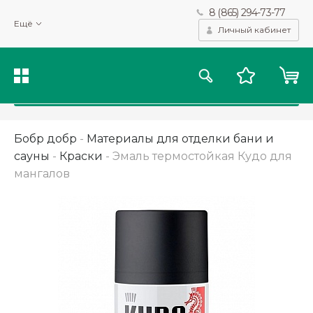
8 (865) 294-73-77
Мы используем файлы cookie и другие подобные технологии
Ещё
для получения данных с целью сбора статистики, повышения
Личный кабинет
качества рекомендаций и предоставления вам возможности
персонализированного просмотра.
Подробнее
Принять
Бобр добр
-
Материалы для отделки бани и
сауны
-
Краски
-
Эмаль термостойкая Кудо для
мангалов