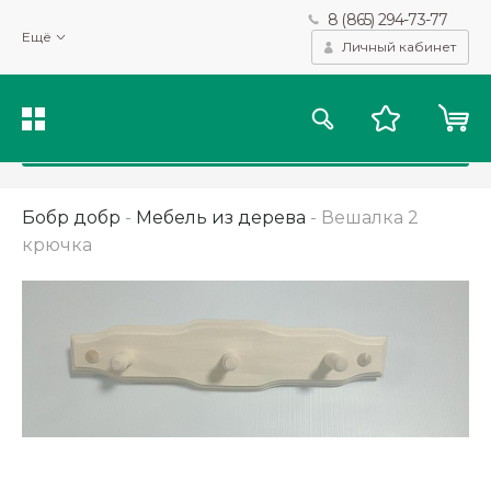
8 (865) 294-73-77
Мы используем файлы cookie и другие подобные технологии
Ещё
для получения данных с целью сбора статистики, повышения
Личный кабинет
качества рекомендаций и предоставления вам возможности
персонализированного просмотра.
Подробнее
Принять
Бобр добр
-
Мебель из дерева
-
Вешалка 2
крючка