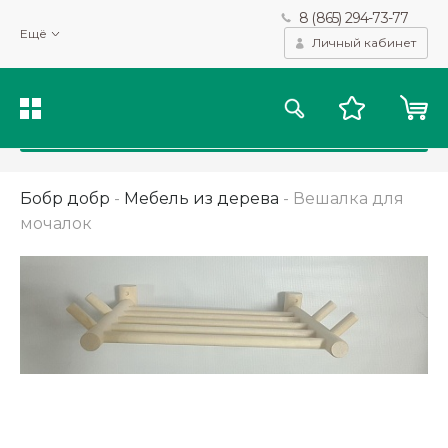
8 (865) 294-73-77
Мы используем файлы cookie и другие подобные технологии
Ещё
для получения данных с целью сбора статистики, повышения
Личный кабинет
качества рекомендаций и предоставления вам возможности
персонализированного просмотра.
Подробнее
Принять
Бобр добр
-
Мебель из дерева
-
Вешалка для
мочалок