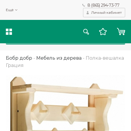
8 (865) 294-73-77
Мы используем файлы cookie и другие подобные технологии
Ещё
для получения данных с целью сбора статистики, повышения
Личный кабинет
качества рекомендаций и предоставления вам возможности
персонализированного просмотра.
Подробнее
Принять
Бобр добр
-
Мебель из дерева
-
Полка-вешалка
Грация