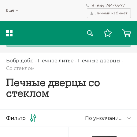
8 (865) 294-73-77
Мы используем файлы cookie и другие подобные технологии
Ещё
для получения данных с целью сбора статистики, повышения
Личный кабинет
качества рекомендаций и предоставления вам возможности
персонализированного просмотра.
Подробнее
Принять
Бобр добр
-
Печное литье
-
Печные дверцы
-
Со стеклом
Печные дверцы со
стеклом
По умолчанию
Фильтр