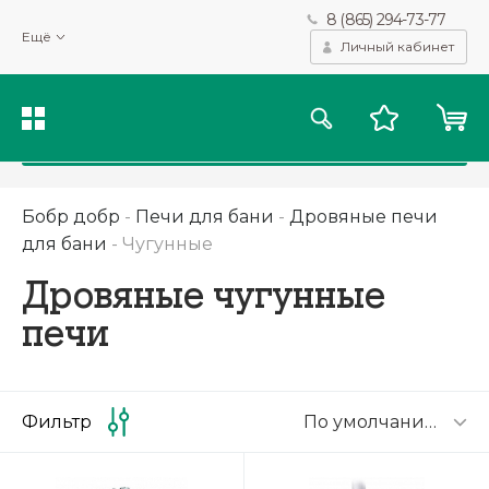
8 (865) 294-73-77
Мы используем файлы cookie и другие подобные технологии
Ещё
для получения данных с целью сбора статистики, повышения
Личный кабинет
качества рекомендаций и предоставления вам возможности
персонализированного просмотра.
Подробнее
Принять
Бобр добр
-
Печи для бани
-
Дровяные печи
для бани
-
Чугунные
Дровяные чугунные
печи
По умолчанию
Фильтр