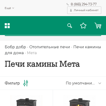
8 (865) 294-73-77
Мы используем файлы cookie и другие подобные технологии
Ещё
для получения данных с целью сбора статистики, повышения
Личный кабинет
качества рекомендаций и предоставления вам возможности
персонализированного просмотра.
Подробнее
Принять
Бобр добр
-
Отопительные печи
-
Печи камины
для дома
-
Мета
Печи камины Мета
По умолчанию
Фильтр