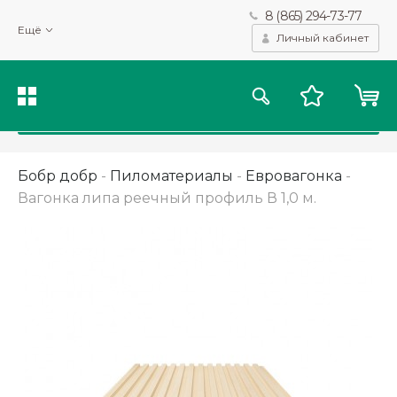
8 (865) 294-73-77
Мы используем файлы cookie и другие подобные технологии
Ещё
для получения данных с целью сбора статистики, повышения
Личный кабинет
качества рекомендаций и предоставления вам возможности
персонализированного просмотра.
Подробнее
Принять
Бобр добр
-
Пиломатериалы
-
Евровагонка
-
Вагонка липа реечный профиль В 1,0 м.