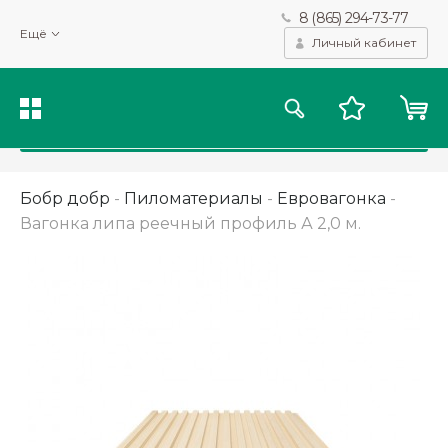
8 (865) 294-73-77
Мы используем файлы cookie и другие подобные технологии
Ещё
для получения данных с целью сбора статистики, повышения
Личный кабинет
качества рекомендаций и предоставления вам возможности
персонализированного просмотра.
Подробнее
Принять
Бобр добр
-
Пиломатериалы
-
Евровагонка
-
Вагонка липа реечный профиль А 2,0 м.