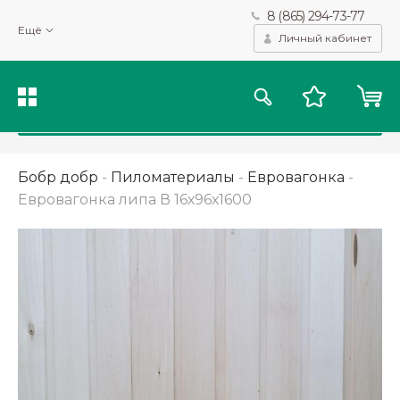
8 (865) 294-73-77
Мы используем файлы cookie и другие подобные технологии
Ещё
для получения данных с целью сбора статистики, повышения
Личный кабинет
качества рекомендаций и предоставления вам возможности
персонализированного просмотра.
Подробнее
Принять
Бобр добр
-
Пиломатериалы
-
Евровагонка
-
Евровагонка липа В 16х96х1600