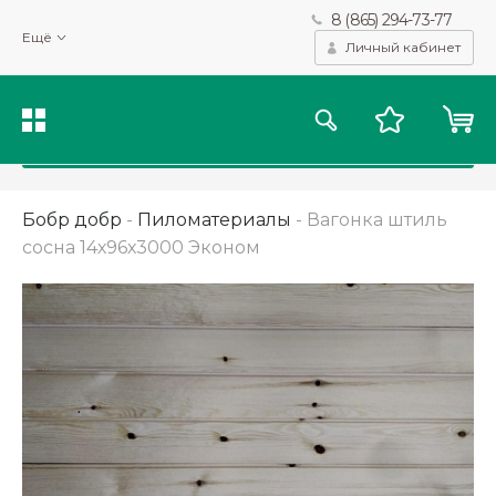
8 (865) 294-73-77
Мы используем файлы cookie и другие подобные технологии
Ещё
для получения данных с целью сбора статистики, повышения
Личный кабинет
качества рекомендаций и предоставления вам возможности
персонализированного просмотра.
Подробнее
Принять
Бобр добр
-
Пиломатериалы
-
Вагонка штиль
сосна 14х96х3000 Эконом