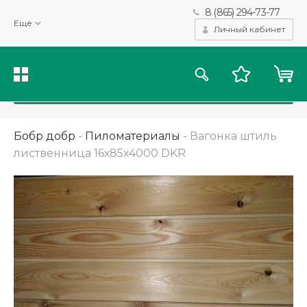
8 (865) 294-73-77
Мы используем файлы cookie и другие подобные технологии
Ещё
для получения данных с целью сбора статистики, повышения
Личный кабинет
качества рекомендаций и предоставления вам возможности
персонализированного просмотра.
Подробнее
Принять
Бобр добр
-
Пиломатериалы
-
Вагонка штиль
лиственница 16х85х4000 DKR