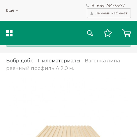
8 (865) 294-73-77
Мы используем файлы cookie и другие подобные технологии
Ещё
для получения данных с целью сбора статистики, повышения
Личный кабинет
качества рекомендаций и предоставления вам возможности
персонализированного просмотра.
Подробнее
Принять
Бобр добр
-
Пиломатериалы
-
Вагонка липа
реечный профиль А 2,0 м.