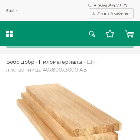
8 (865) 294-73-77
Мы используем файлы cookie и другие подобные технологии
Ещё
для получения данных с целью сбора статистики, повышения
Личный кабинет
качества рекомендаций и предоставления вам возможности
персонализированного просмотра.
Подробнее
Принять
Бобр добр
-
Пиломатериалы
-
Щит
лиственница 40х800х3000 АВ