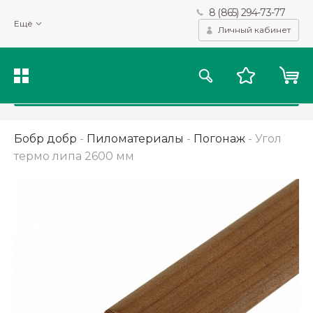
8 (865) 294-73-77
Мы используем файлы cookie и другие подобные технологии
Ещё
для получения данных с целью сбора статистики, повышения
Личный кабинет
качества рекомендаций и предоставления вам возможности
персонализированного просмотра.
Подробнее
Принять
Бобр добр
-
Пиломатериалы
-
Погонаж
-
Угол
термо липа 2600 мм