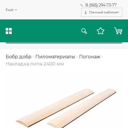
8 (865) 294-73-77
Мы используем файлы cookie и другие подобные технологии
Ещё
для получения данных с целью сбора статистики, повышения
Личный кабинет
качества рекомендаций и предоставления вам возможности
персонализированного просмотра.
Подробнее
Принять
Бобр добр
-
Пиломатериалы
-
Погонаж
-
Накладка липа 2400 мм