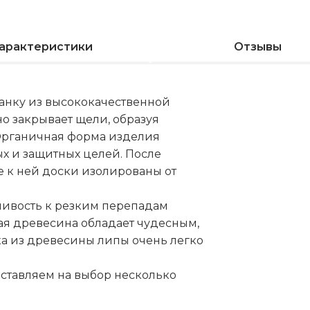
арактеристики
Отзывы
анку из высококачественной
о закрывает щели, образуя
Органичная форма изделия
х и защитных целей. После
 к ней доски изолированы от
йчивость к резким перепадам
кая древесина обладает чудесным,
ка из древесины липы очень легко
оставляем на выбор несколько