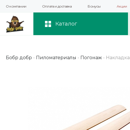
О компании
Оплата и доставка
Бонусы
Акции
Мы используем файлы cookie и другие 
повышения качества рекомендаций и 
Каталог
Бобр добр
-
Пиломатериалы
-
Погонаж
-
Накладка