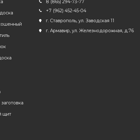
ка
8 (865) 294-73-77
+7 (962) 452-45-04
 доска
г. Ставрополь, ул. Заводская 11
кошенный
г. Армавир, ул. Железнодорожная, д.76
тиль
лок
доска
а
 заготовка
 щит