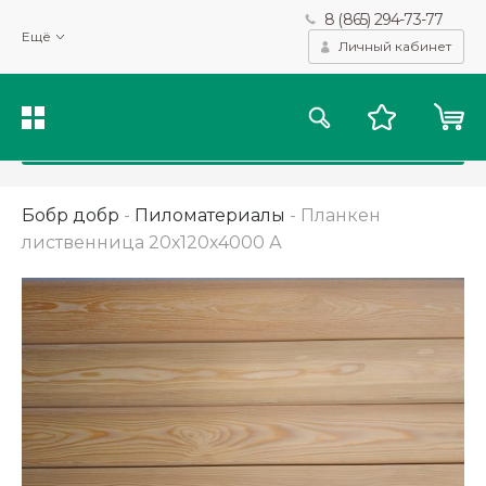
8 (865) 294-73-77
Мы используем файлы cookie и другие подобные технологии
Ещё
для получения данных с целью сбора статистики, повышения
Личный кабинет
качества рекомендаций и предоставления вам возможности
персонализированного просмотра.
Подробнее
Принять
Бобр добр
-
Пиломатериалы
-
Планкен
лиственница 20х120х4000 А