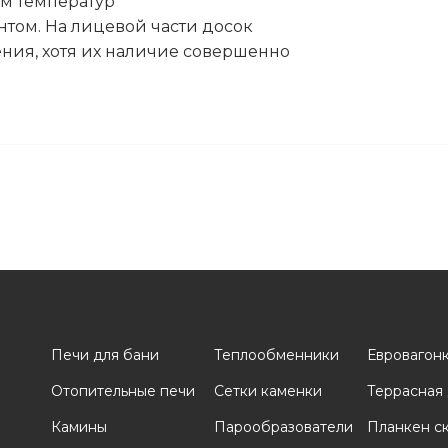
м температур
том. На лицевой части досок
ения, хотя их наличие совершенно
Печи для бани
Теплообменники
Евровагон
Отопительные печи
Сетки каменки
Террасная
и
Камины
Парообразователи
Планкен с