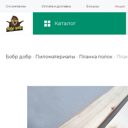
О компании
Оплата и доставка
Бонусы
Акции
Мы используем файлы cookie и другие 
повышения качества рекомендаций и 
Каталог
Бобр добр
-
Пиломатериалы
-
Планка полок
-
План