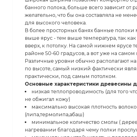
банного полока, больше всего зависит от 
желательно, что бы она составляла не мене
для высокого человека.
В более просторных банях банные полоки 
выше ярус - тем выше температура, так ка
вверх, к потолку. На самой нижнем ярусе 
районе 50-60 градусов, а вот уже на самом
Различные уровни обычно располагают на 
по высоте, самый низкий фактически являе
практически, под самым потолком.
Основные характеристики древесины д
низкая теплопроводимость (для того чт
не обжигал кожу)
максимально высокая плотность волоко
(липа,термолипа,абаш)
минимальное количество смолы ( дерев
нагревании благодаря чему полки прослу