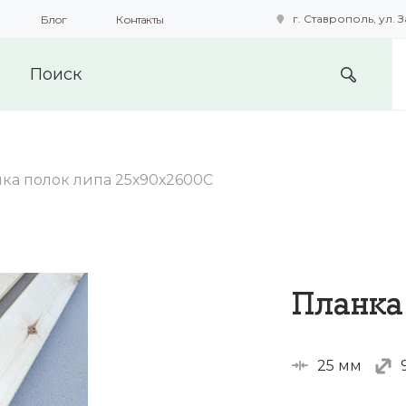
г. Ставрополь, ул. З
Блог
Контакты
подобные технологии для получения данных с целью сбора с
предоставления вам возможности персонализированного про
ка полок липа 25х90х2600С
Планка
25 мм