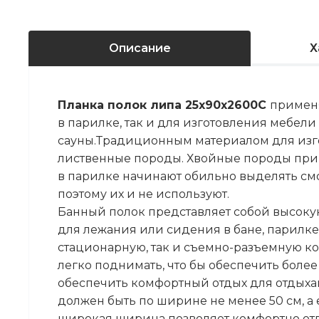
Описание
Х
Планка полок липа 25х90х2600С
применя
в парилке, так и для изготовления мебел
сауны.Традиционным материалом для изг
лиственные породы. Хвойные породы при
в парилке начинают обильно выделять смол
поэтому их и не используют.
Банный полок представляет собой высокую
для лежания или сидения в бане, парилке
стационарную, так и съемно-разъемную ко
легко поднимать, что бы обеспечить более
обеспечить комфортный отдых для отдыха
должен быть по ширине не менее 50 см, а 
широкая ширина позволяет комфортно отд