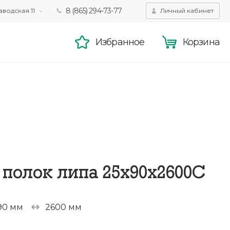
8 (865) 294-73-77
аводская 11
Личный кабинет
татистики,
Принять
смотра.
Подробнее
Избранное
Корзина
 полок липа 25х90х2600С
90 мм
2600 мм