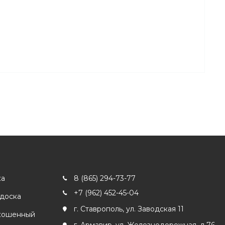
ка
8 (865) 294-73-77
+7 (962) 452-45-04
 доска
г. Ставрополь, ул. Заводская 11
кошенный