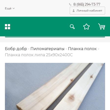
8 (865) 294-73-77
Мы используем файлы cookie и другие подобные технологии
Ещё
для получения данных с целью сбора статистики, повышения
Личный кабинет
качества рекомендаций и предоставления вам возможности
персонализированного просмотра.
Подробнее
Принять
Бобр добр
-
Пиломатериалы
-
Планка полок
-
Планка полок липа 25х90х2400С