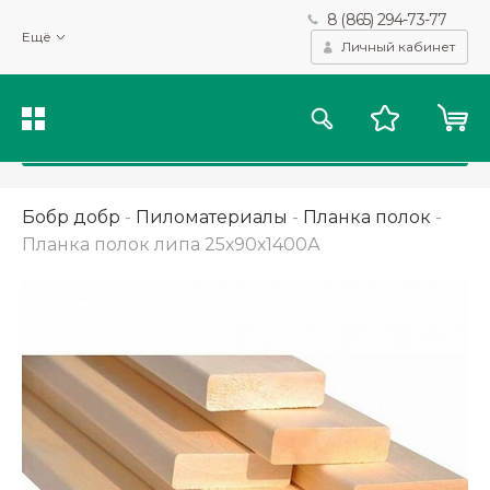
8 (865) 294-73-77
Мы используем файлы cookie и другие подобные технологии
Ещё
для получения данных с целью сбора статистики, повышения
Личный кабинет
качества рекомендаций и предоставления вам возможности
персонализированного просмотра.
Подробнее
Принять
Бобр добр
-
Пиломатериалы
-
Планка полок
-
Планка полок липа 25х90х1400А