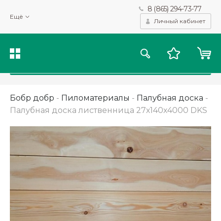
8 (865) 294-73-77
Мы используем файлы cookie и другие подобные технологии
Ещё
для получения данных с целью сбора статистики, повышения
Личный кабинет
качества рекомендаций и предоставления вам возможности
персонализированного просмотра.
Подробнее
Принять
Бобр добр
-
Пиломатериалы
-
Палубная доска
-
Палубная доска лиственница 27х140х4000 DKS