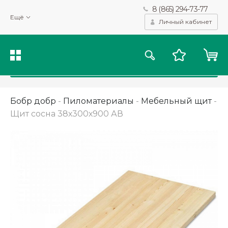
8 (865) 294-73-77
Мы используем файлы cookie и другие подобные технологии
Ещё
для получения данных с целью сбора статистики, повышения
Личный кабинет
качества рекомендаций и предоставления вам возможности
персонализированного просмотра.
Подробнее
Принять
Бобр добр
-
Пиломатериалы
-
Мебельный щит
-
Щит сосна 38х300х900 АВ