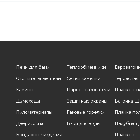
Печи для бани
Теплообменники
Евровагон
Отопительные печи
Сетки каменки
Террасная
и
Камины
Парообразователи
Планкен с
Дымоходы
Защитные экраны
Вагонка Ш
Пиломатериалы
Газовые горелки
Планка по
Двери, окна
Баки для воды
Палубная 
Бондарные изделия
Планкен