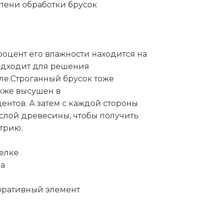
пени обработки брусок
роцент его влажности находится на
подходит для решения
ле.Строганный брусок тоже
акже высушен в
ентов. А затем с каждой стороны
 слой древесины, чтобы получить
етрию.
елке
ла
оративный элемент