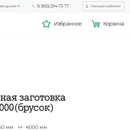
8 (865) 294-73-77
аводская 11
Личный кабинет
татистики,
Принять
смотра.
Подробнее
Избранное
Корзина
ная заготовка
000(брусок)
50 мм
4000 мм