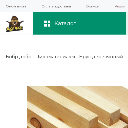
О компании
Оплата и доставка
Бонусы
Акции
Мы используем файлы cookie и другие 
повышения качества рекомендаций и 
Каталог
Бобр добр
-
Пиломатериалы
-
Брус деревянный
-