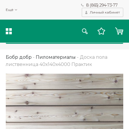
8 (865) 294-73-77
Мы используем файлы cookie и другие подобные технологии
Ещё
для получения данных с целью сбора статистики, повышения
Личный кабинет
качества рекомендаций и предоставления вам возможности
персонализированного просмотра.
Подробнее
Принять
Бобр добр
-
Пиломатериалы
-
Доска пола
лиственница 40х140х4000 Практик