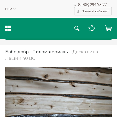
8 (865) 294-73-77
Мы используем файлы cookie и другие подобные технологии
Ещё
для получения данных с целью сбора статистики, повышения
Личный кабинет
качества рекомендаций и предоставления вам возможности
персонализированного просмотра.
Подробнее
Принять
Бобр добр
-
Пиломатериалы
-
Доска липа
Леший 40 ВС