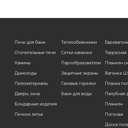
Печи для бани
Теплообменники
Евровагон
Отопительные печи
Сетки каменки
Террасная
и
Камины
Парообразователи
Планкен с
Дымоходы
Защитные экраны
Вагонка Ш
Пиломатериалы
Газовые горелки
Планка по
Двери, окна
Баки для воды
Палубная 
Бондарные изделия
Планкен
Печное литье
Погонаж
Доска пол