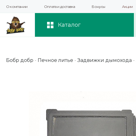
О компании
Оплата и доставка
Бонусы
Акции
Мы используем файлы cookie и другие 
повышения качества рекомендаций и 
Каталог
Бобр добр
-
Печное литье
-
Задвижки дымохода
-