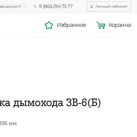
8 (865) 294-73-77
аводская 11
Личный кабинет
татистики,
Принять
смотра.
Подробнее
Избранное
Корзина
ка дымохода ЗВ-6(Б)
395 мм