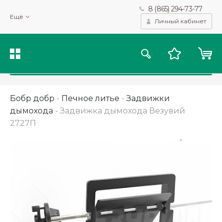
8 (865) 294-73-77
Мы используем файлы cookie и другие подобные технологии
Ещё
для получения данных с целью сбора статистики, повышения
Личный кабинет
качества рекомендаций и предоставления вам возможности
персонализированного просмотра.
Подробнее
Принять
Бобр добр
-
Печное литье
-
Задвижки
дымохода
-
Задвижка дымохода Везувий
2727П