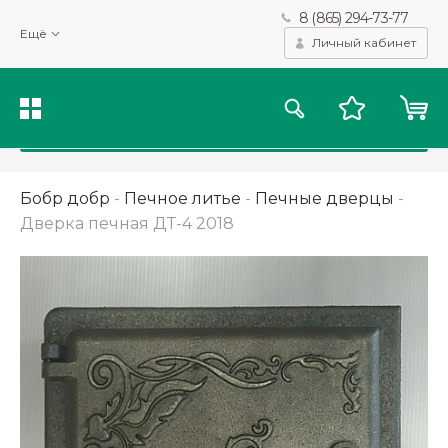
8 (865) 294-73-77
Мы используем файлы cookie и другие подобные технологии
Ещё
для получения данных с целью сбора статистики, повышения
Личный кабинет
качества рекомендаций и предоставления вам возможности
персонализированного просмотра.
Подробнее
Принять
Бобр добр
-
Печное литье
-
Печные дверцы
-
Дверка печная ДТ-4 2018