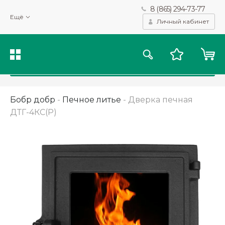
8 (865) 294-73-77
Мы используем файлы cookie и другие подобные технологии
Ещё
для получения данных с целью сбора статистики, повышения
Личный кабинет
качества рекомендаций и предоставления вам возможности
персонализированного просмотра.
Подробнее
Принять
Бобр добр
-
Печное литье
-
Дверка печная
ДТГ-4КС(Р)