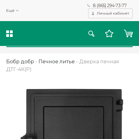
8 (865) 294-73-77
Мы используем файлы cookie и другие подобные технологии
Ещё
для получения данных с целью сбора статистики, повышения
Личный кабинет
качества рекомендаций и предоставления вам возможности
персонализированного просмотра.
Подробнее
Принять
Бобр добр
-
Печное литье
-
Дверка печная
ДТГ-4К(Р)