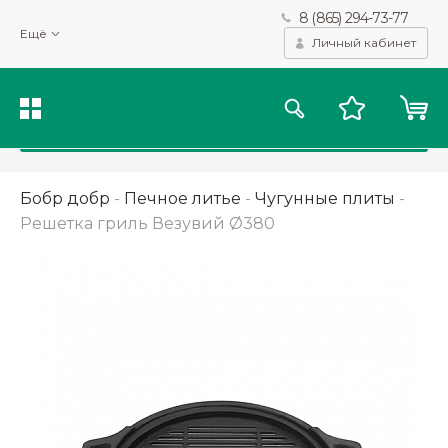
8 (865) 294-73-77
Мы используем файлы cookie и другие подобные технологии
Ещё
для получения данных с целью сбора статистики, повышения
Личный кабинет
качества рекомендаций и предоставления вам возможности
персонализированного просмотра.
Подробнее
Принять
Бобр добр
-
Печное литье
-
Чугунные плиты
-
Решетка гриль Везувий Ø380