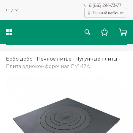
8 (865) 294-73-77
Мы используем файлы cookie и другие подобные технологии
Ещё
для получения данных с целью сбора статистики, повышения
Личный кабинет
качества рекомендаций и предоставления вам возможности
персонализированного просмотра.
Подробнее
Принять
Бобр добр
-
Печное литье
-
Чугунные плиты
-
Плита однокомфорочная ПУ1-17А