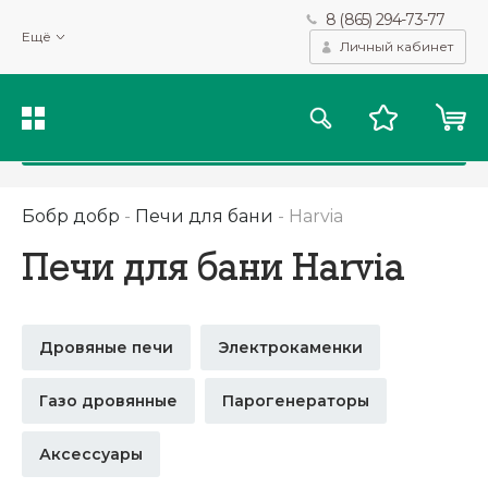
8 (865) 294-73-77
Мы используем файлы cookie и другие подобные технологии
Ещё
для получения данных с целью сбора статистики, повышения
Личный кабинет
качества рекомендаций и предоставления вам возможности
персонализированного просмотра.
Подробнее
Принять
Бобр добр
-
Печи для бани
-
Harvia
Печи для бани Harvia
Дровяные печи
Электрокаменки
Газо дровянные
Парогенераторы
Аксессуары